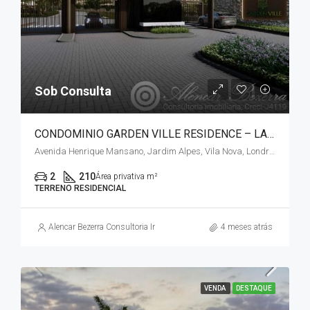
Sob Consulta
CONDOMINIO GARDEN VILLE RESIDENCE – LANÇAMENTO – ZONA NORTE
Avenida Henrique Mansano, Jardim Alpes, Vila Nova, Londrina, Região Geográfica Imediata de Londrina, Paraná, Região Sul, 86080-120, Brasil, Região Geográfica Intermediária de Londrina
2
210
Área privativa m²
TERRENO RESIDENCIAL
Alencar Bezerra Consultoria Imobiliária
4 meses atrás
VENDA
DESTAQUE