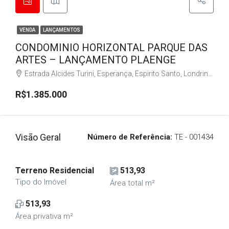
VENDA
LANÇAMENTOS
CONDOMINIO HORIZONTAL PARQUE DAS
ARTES – LANÇAMENTO PLAENGE
Estrada Alcides Turini, Esperança, Espirito Santo, Londrina, Região Geográfica Imediata de Londrina, Região Geográfica Intermediária de Londrina, Paraná, Região Sul, 86055-701, Brasil
R$1.385.000
Visão Geral
Número de Referência:
TE - 001434
Terreno Residencial
513,93
Tipo do Imóvel
Área total m²
513,93
Área privativa m²