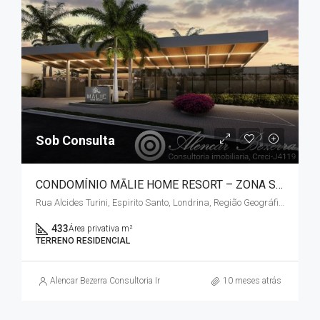
Sob Consulta
CONDOMÍNIO MĀLIE HOME RESORT – ZONA SUL
Rua Alcides Turini, Espirito Santo, Londrina, Região Geográfica Imediata de Londrina, Região Geográfica Intermediária de Londrina, Paraná, Região Sul, 86055-701, Brasil
433
Área privativa m²
TERRENO RESIDENCIAL
Alencar Bezerra Consultoria Imobiliária
10 meses atrás