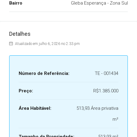
Bairro
Gleba Esperança - Zona Sul
Detalhes
Atualizado em julho 6, 2026 no 2:33 pm
Número de Referência:
TE - 001434
Preço:
R$1.385.000
Área Habitável:
513,93 Área privativa
m²
Tamanho da Propriedade:
513,93 m²