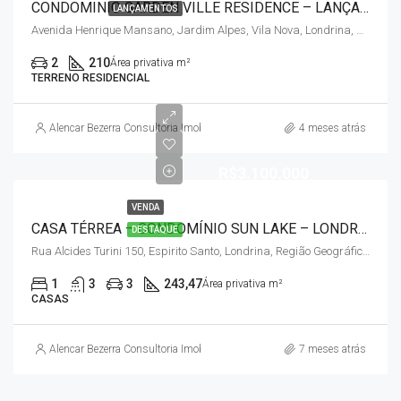
CONDOMINIO GARDEN VILLE RESIDENCE – LANÇAMENTO – ZONA NORTE
LANÇAMENTOS
Avenida Henrique Mansano, Jardim Alpes, Vila Nova, Londrina, Região Geográfica Imediata de Londrina, Paraná, Região Sul, 86080-120, Brasil, Região Geográfica Intermediária de Londrina
2
210
Área privativa m²
TERRENO RESIDENCIAL
Alencar Bezerra Consultoria Imobiliária
4 meses atrás
R$3.100.000
VENDA
CASA TÉRREA – CONDOMÍNIO SUN LAKE – LONDRINA / PR
DESTAQUE
Rua Alcides Turini 150, Espirito Santo, Londrina, Região Geográfica Imediata de Londrina, Região Geográfica Intermediária de Londrina, Paraná, Região Sul, 86055-701, Brasil
1
3
3
243,47
Área privativa m²
CASAS
Alencar Bezerra Consultoria Imobiliária
7 meses atrás