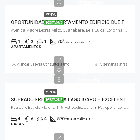
R$580.000
VENDA
OPORTUNIDADE – APARTAMENTO EDIFICIO DUE TORRI – GLEBA PALHANO
DESTAQUE
Avenida Madre Leônia Milito, Guanabara, Bela Suíça, Londrina, Paraná, Região Sul, 86050-470, Brasil
1
2
1
70
Área privativa m²
APARTAMENTOS
Alencar Bezerra Consultoria Imobiliária
3 semanas atrás
Sob
Consulta
VENDA
SOBRADO FRENTE PARA LAGO IGAPÓ – EXCELENTE OPORTUNIDADE DE MORADIA OU USO COMERCIAL- JD. LAGO PARQUE / LONDRINA
DESTAQUE
Rua Júlio Estrela Moreira 146, Petrópolis, Jardim Petrópolis, Londrina, Paraná, Região Sul, 86015-800, Brasil
4
6
4
570
Área privativa m²
CASAS