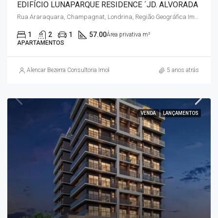
EDIFÍCIO LUNAPARQUE RESIDENCE ´JD. ALVORADA
Rua Araraquara, Champagnat, Londrina, Região Geográfica Imediata de Londrina, Região Geográfica Intermediária de Londrina, Paraná, Região Sul, 86062-340, Brasil
1
2
1
57.00
Área privativa m²
APARTAMENTOS
Alencar Bezerra Consultoria Imobiliária
5 anos atrás
VENDA
LANÇAMENTOS