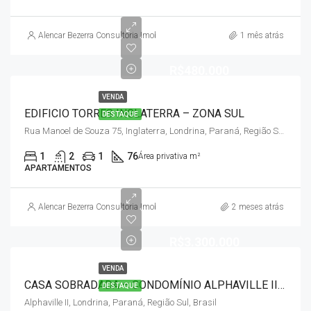
Alencar Bezerra Consultoria Imobiliária
1 mês atrás
R$480.000
VENDA
EDIFICIO TORRES INGLATERRA – ZONA SUL
DESTAQUE
Rua Manoel de Souza 75, Inglaterra, Londrina, Paraná, Região Sul, 86046-220, Brasil
1
2
1
76
Área privativa m²
APARTAMENTOS
Alencar Bezerra Consultoria Imobiliária
2 meses atrás
R$3.300.000
VENDA
CASA SOBRADADA – CONDOMÍNIO ALPHAVILLE II – GLEBA PALHANO
DESTAQUE
Alphaville II, Londrina, Paraná, Região Sul, Brasil