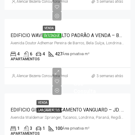
Alencar Bezerra Consultoria Imobiliária
3 semanas atrás
VENDA
EDIFICIO WAVE APTO ALTO PADRÃO A VENDA – BELA SUIÇA / ZONA SUL
DESTAQUE
Avenida Doutor Adhemar Pereira de Barros, Bela Suíça, Londrina, Paraná, Região Sul, 86047-260, Brasil
4
6
4
427
Área privativa m²
APARTAMENTOS
Alencar Bezerra Consultoria Imobiliária
3 semanas atrás
Sob
Consulta
VENDA
EDIFICIO GINGA – LANÇAMENTO VANGUARD – JD. TUCANOS / ZONA SUL
LANÇAMENTOS
Avenida Waldemar Spranger, Tucanos, Londrina, Paraná, Região Sul, 86947-285, Brasil
1
3
1
100
Área privativa m²
APARTAMENTOS