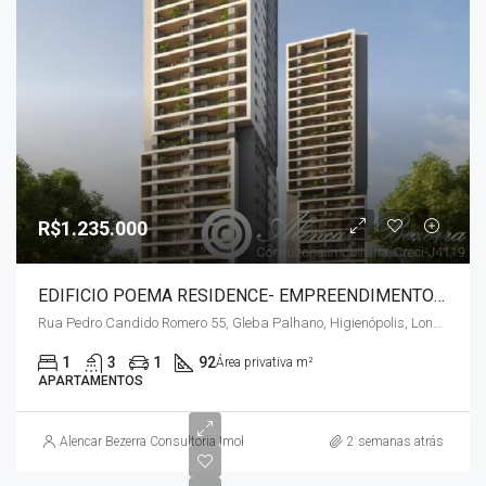
R$1.235.000
EDIFICIO POEMA RESIDENCE- EMPREENDIMENTO PLAENGE – GLEBA PALHANO
Rua Pedro Candido Romero 55, Gleba Palhano, Higienópolis, Londrina, Paraná, Região Sul, 86050-420, Brasil
1
3
1
92
Área privativa m²
APARTAMENTOS
Alencar Bezerra Consultoria Imobiliária
2 semanas atrás