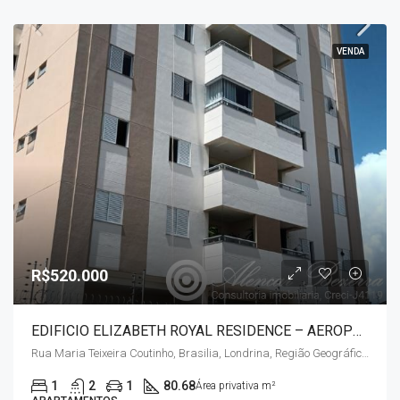
VENDA
R$520.000
EDIFICIO ELIZABETH ROYAL RESIDENCE – AEROPORTO
Rua Maria Teixeira Coutinho, Brasilia, Londrina, Região Geográfica Imediata de Londrina, Região Geográfica Intermediária de Londrina, Paraná, Região Sul, 86039-310, Brasil
1
2
1
80.68
Área privativa m²