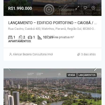
R$1.990.000
LANÇAMENTO – EDIFICIO PORTOFINO – CAIOBÁ / MATINHOS – PR
Rua Castro, Caiobá 400, Matinhos, Paraná, Região Sul, 83260-000, Brasil
1
2
1
107,69
Área privativa m²
APARTAMENTOS
Alencar Bezerra Consultoria Imobiliária
3 dias atrás
VENDA
LANÇAMENTOS