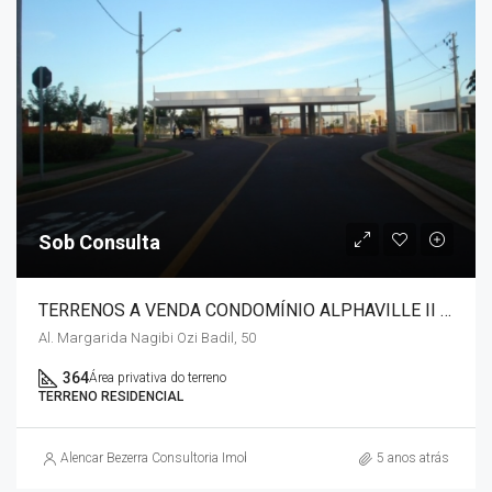
Sob Consulta
TERRENOS A VENDA CONDOMÍNIO ALPHAVILLE II – GLEBA PALHANO
Al. Margarida Nagibi Ozi Badil, 50
364
Área privativa do terreno
TERRENO RESIDENCIAL
Alencar Bezerra Consultoria Imobiliária
5 anos atrás