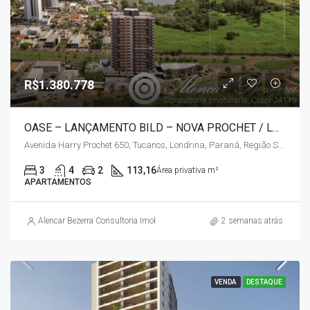
R$1.380.778
OASE – LANÇAMENTO BILD – NOVA PROCHET / LONDRINA
Avenida Harry Prochet 650, Tucanos, Londrina, Paraná, Região Sul, 86047-040, Brasil
3
4
2
113,16
Área privativa m²
APARTAMENTOS
Alencar Bezerra Consultoria Imobiliária
2 semanas atrás
VENDA
DESTAQUE