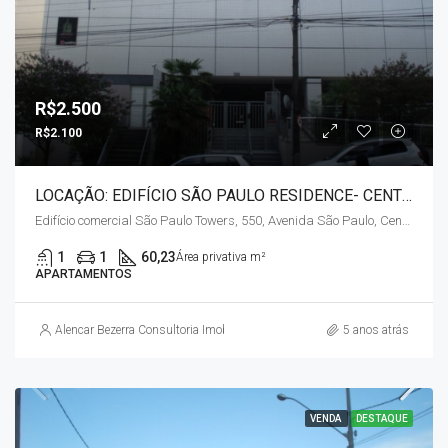
R$2.500
R$2.100
LOCAÇÃO: EDIFÍCIO SÃO PAULO RESIDENCE- CENTRO
Edifício comercial São Paulo Towers, 550, Avenida São Paulo, Centro Histórico, Londrina, Região Geográfica Imediata de Londrina, Região Geográfica Intermediária de Londrina, Paraná, Região Sul, 86010-927, Brasil
1
1
60,23
Área privativa m²
APARTAMENTOS
Alencar Bezerra Consultoria Imobiliária
5 anos atrás
VENDA
DESTAQUE