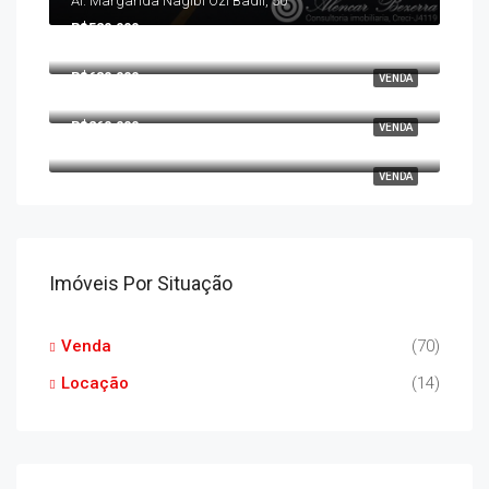
Al. Margarida Nagibi Ozi Badil, 50
R$520.000
Rua Maria Teixeira Coutinho, Brasilia, Londrina, Região Geográfica Imediata de Londrina, Região Geográfica Intermediária de Londrina, Paraná, Região Sul, 86039-310, Brasil
R$680.000
VENDA
Avenida Brasilia, Centro, Rolândia, Região Geográfica Imediata de Londrina, Região Geográfica Intermediária de Londrina, Paraná, Região Sul, 86600179, Brasil
R$260.000
VENDA
Avenida Maringá, Higienópolis, Londrina, Região Geográfica Imediata de Londrina, Região Geográfica Intermediária de Londrina, Paraná, Região Sul, 86060-020, Brasil
VENDA
Imóveis Por Situação
Venda
(70)
Locação
(14)