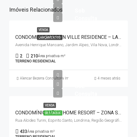
Imóveis Relacionados
Sob
Consulta
VENDA
CONDOMINIO GARDEN VILLE RESIDENCE – LANÇAMENTO – ZONA NORTE
LANÇAMENTOS
Avenida Henrique Mansano, Jardim Alpes, Vila Nova, Londrina, Região Geográfica Imediata de Londrina, Paraná, Região Sul, 86080-120, Brasil, Região Geográfica Intermediária de Londrina
2
210
Área privativa m²
TERRENO RESIDENCIAL
Alencar Bezerra Consultoria Imobiliária
4 meses atrás
Sob
Consulta
VENDA
CONDOMÍNIO MĀLIE HOME RESORT – ZONA SUL
DESTAQUE
Rua Alcides Turini, Espirito Santo, Londrina, Região Geográfica Imediata de Londrina, Região Geográfica Intermediária de Londrina, Paraná, Região Sul, 86055-701, Brasil
433
Área privativa m²
TERRENO RESIDENCIAL