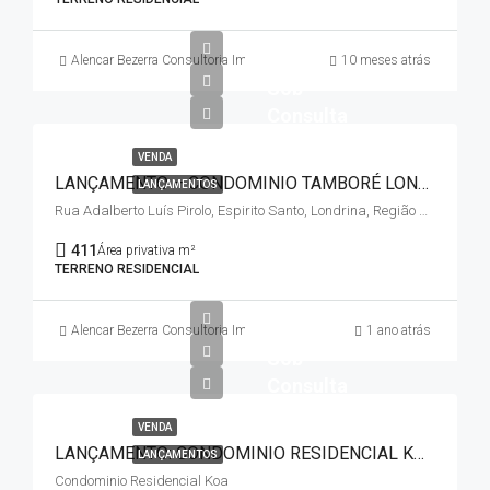
Alencar Bezerra Consultoria Imobiliária
10 meses atrás
Sob
Consulta
VENDA
LANÇAMENTO – CONDOMINIO TAMBORÉ LONDRINA – JD. MARISOL / ZONA SUL
LANÇAMENTOS
Rua Adalberto Luís Pirolo, Espirito Santo, Londrina, Região Geográfica Imediata de Londrina, Região Geográfica Intermediária de Londrina, Paraná, Região Sul, 86055-701, Brasil
411
Área privativa m²
TERRENO RESIDENCIAL
Alencar Bezerra Consultoria Imobiliária
1 ano atrás
Sob
Consulta
VENDA
LANÇAMENTO: CONDOMINIO RESIDENCIAL KŌA – GLEBA ESPERANÇA /ZONA SUL
LANÇAMENTOS
Condominio Residencial Koa