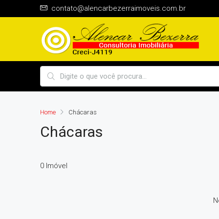
contato@alencarbezerraimoveis.com.br
Home
Chácaras
Chácaras
0 Imóvel
N