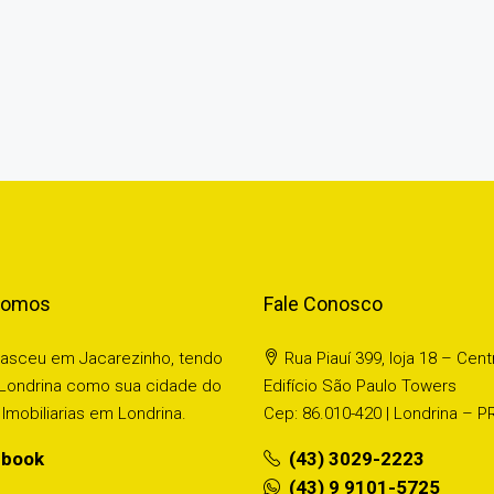
Somos
Fale Conosco
nasceu em Jacarezinho, tendo
Rua Piauí 399, loja 18 – Cent
Londrina como sua cidade do
Edifício São Paulo Towers
Imobiliarias em Londrina.
Cep: 86.010-420 | Londrina – P
book
(43) 3029-2223
(43) 9 9101-5725