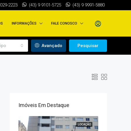
3029-2223
(43) 9 9101-5725
(43) 9 9991-5880
OS
INFORMAÇÕES
FALE CONOSCO
ipo
Avançado
Pesquisar
Imóveis Em Destaque
VENDA
LOCAÇÃO