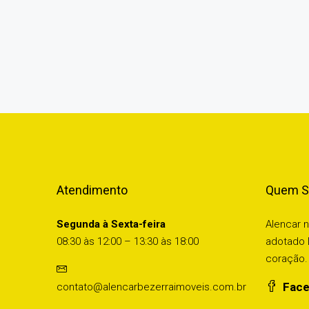
Atendimento
Quem 
Segunda à Sexta-feira
Alencar 
08:30 às 12:00 – 13:30 às 18:00
adotado 
coração. 
Face
contato@alencarbezerraimoveis.com.br