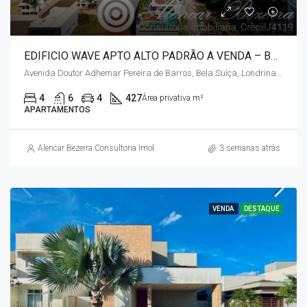
EDIFICIO WAVE APTO ALTO PADRÃO A VENDA – BELA SUIÇA / ZONA SUL
Avenida Doutor Adhemar Pereira de Barros, Bela Suíça, Londrina, Paraná, Região Sul, 86047-260, Brasil
4
6
4
427
Área privativa m²
APARTAMENTOS
Alencar Bezerra Consultoria Imobiliária
3 semanas atrás
VENDA
DESTAQUE