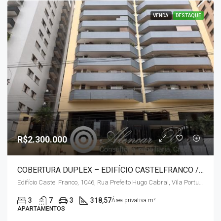
VENDA
DESTAQUE
R$2.300.000
COBERTURA DUPLEX – EDIFÍCIO CASTELFRANCO / CENTRO
Edifício Castel Franco, 1046, Rua Prefeito Hugo Cabral, Vila Portuguesa, Centro Histórico, Londrina, Região Geográfica Imediata de Londrina, Região Geográfica Intermediária de Londrina, Paraná, Região Sul, 86020-110, Brasil
3
7
3
318,57
Área privativa m²
APARTAMENTOS