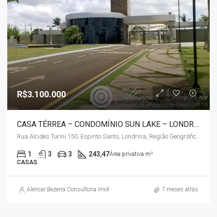
R$3.100.000
CASA TÉRREA – CONDOMÍNIO SUN LAKE – LONDRINA / PR
Rua Alcides Turini 150, Espirito Santo, Londrina, Região Geográfica Imediata de Londrina, Região Geográfica Intermediária de Londrina, Paraná, Região Sul, 86055-701, Brasil
1
3
3
243,47
Área privativa m²
CASAS
Alencar Bezerra Consultoria Imobiliária
7 meses atrás