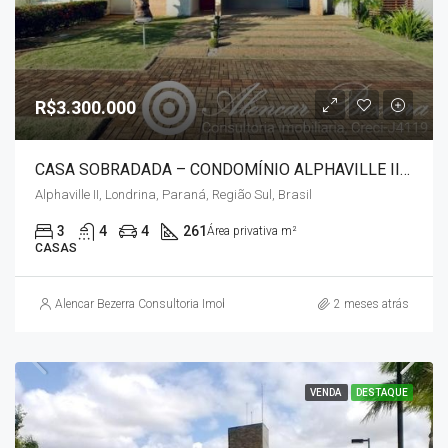
R$3.300.000
CASA SOBRADADA – CONDOMÍNIO ALPHAVILLE II – GLEBA PALHANO
Alphaville II, Londrina, Paraná, Região Sul, Brasil
3
4
4
261
Área privativa m²
CASAS
Alencar Bezerra Consultoria Imobiliária
2 meses atrás
VENDA
DESTAQUE