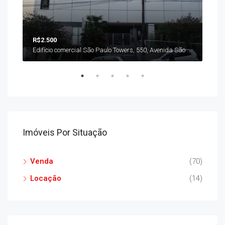
R$2.500
Avenida Maringá, Higienópolis, Londrina, Região Geográfica Imediata de Londrina, Região Geográfica Intermediária de Londrina, Paraná, Região Sul, 86060-020, Brasil
Edifício comercial São Paulo Towers, 550, Avenida São Paulo, Centro Histórico, Londrina, Região Geográfica Imediata de Londrina, Região Geográfica Intermediária de Londrina, Paraná, Região Sul, 86010-927, Brasil
Imóveis Por Situação
Venda
(70)
Locação
(14)