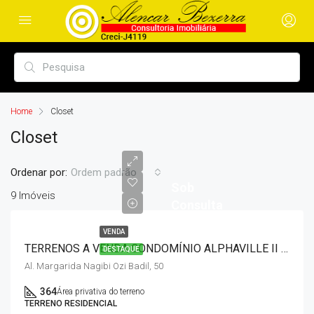
Home
Closet
Closet
Ordenar por:
Ordem padrão
Sob
9 Imóveis
Consulta
VENDA
TERRENOS A VENDA CONDOMÍNIO ALPHAVILLE II – GLEBA PALHANO
DESTAQUE
Al. Margarida Nagibi Ozi Badil, 50
364
Área privativa do terreno
TERRENO RESIDENCIAL