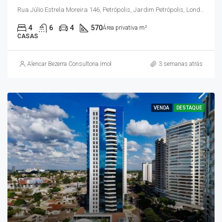
Rua Júlio Estrela Moreira 146, Petrópolis, Jardim Petrópolis, Londrina, Paraná, Região Sul, 86015-800, Brasil
4
6
4
570
Área privativa m²
CASAS
Alencar Bezerra Consultoria Imobiliária
3 semanas atrás
VENDA
DESTAQUE