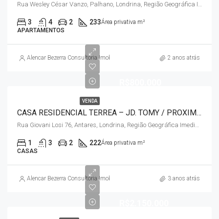
Rua Wesley César Vanzo, Palhano, Londrina, Região Geográfica Imediata de Londrina, Região Geográfica Intermediária de Londrina, Paraná, Região Sul, 86050-460, Brasil
3
4
2
233
Área privativa m²
APARTAMENTOS
Alencar Bezerra Consultoria Imobiliária
2 anos atrás
R$800.000
VENDA
CASA RESIDENCIAL TERREA – JD. TOMY / PROXIMO HU
Rua Giovani Losi 76, Antares, Londrina, Região Geográfica Imediata de Londrina, Região Geográfica Intermediária de Londrina, Paraná, Região Sul, 86036-200, Brasil
1
3
2
222
Área privativa m²
CASAS
Alencar Bezerra Consultoria Imobiliária
3 anos atrás
R$2.150.000