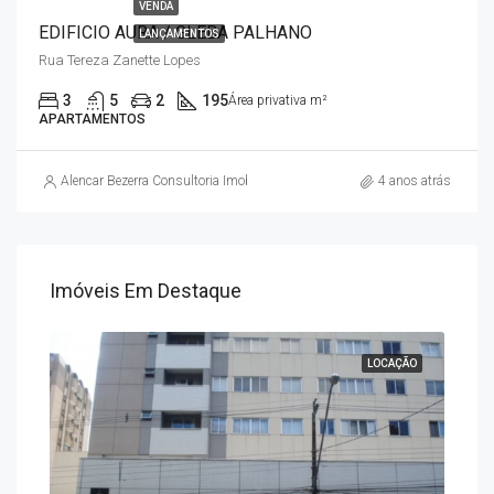
VENDA
EDIFICIO AURA / GLEBA PALHANO
LANÇAMENTOS
Rua Tereza Zanette Lopes
3
5
2
195
Área privativa m²
APARTAMENTOS
Alencar Bezerra Consultoria Imobiliária
4 anos atrás
Sob
Imóveis Em Destaque
Al. 
ENDA
LOCAÇÃO