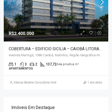
R$2.400.000
COBERTURA – EDIFICIO SICILIA – CAIOBÁ LITORAL – PR
Avenida Maringá, 1086 Caiobá, Matinhos, Região Geográfica Imediata de Paranaguá, Região Geográfica Intermediária de Curitiba, Paraná, Região Sul, 83260-000, Brasil
1
3
2
137,72
Área privativa m²
APARTAMENTOS
Alencar Bezerra Consultoria Imobiliária
1 ano atrás
Imóveis Em Destaque