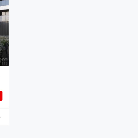
R$260.000
AMENTO
s