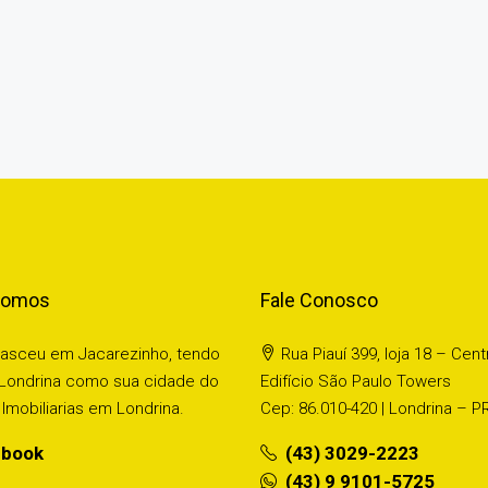
Somos
Fale Conosco
nasceu em Jacarezinho, tendo
Rua Piauí 399, loja 18 – Cent
Londrina como sua cidade do
Edifício São Paulo Towers
Imobiliarias em Londrina.
Cep: 86.010-420 | Londrina – P
book
(43) 3029-2223
(43) 9 9101-5725