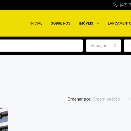
(43) 
INICIAL
SOBRE NÓS
IMÓVEIS
LANÇAMENT
Situação
T
Ordenar por:
Ordem padrão
S