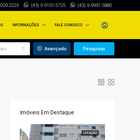
3029-2223
(43) 9 9101-5725
(43) 9 9991-5880
OS
INFORMAÇÕES
FALE CONOSCO
ipo
Avançado
Pesquisar
Imóveis Em Destaque
VENDA
LOCAÇÃO