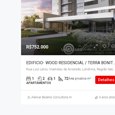
R$752.000
EDIFICIO- WOOD RESIDENCIAL / TERRA BONITA – LANÇ
Rua Luiz Lerco, Vivendas do Arvoredo, Londrina, Região Geográfica Imediata de Londrina, Região Geográfica Intermediária de Londrina, Paraná, Região Sul, 86050-901, Brasil
1
2
1
72
Área privativa m²
Detalhes
APARTAMENTOS
Alencar Bezerra Consultoria Imobiliária
4 anos atrá