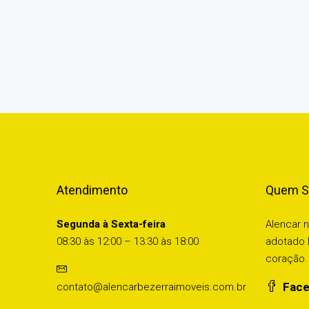
Atendimento
Quem 
Segunda à Sexta-feira
Alencar 
08:30 às 12:00 – 13:30 às 18:00
adotado 
coração. 
Face
contato@alencarbezerraimoveis.com.br