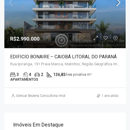
R$2.990.000
EDIFICIO BONAIRE – CAIOBÁ LITORAL DO PARANÁ
Rua Ipiranga, 191 Praia Mansa, Matinhos, Região Geográfica Imediata de Paranaguá, Região Geográfica Intermediária de Curitiba, Paraná, Região Sul, 83260-000, Brasil
3
4
2
136,83
Área privativa m²
APARTAMENTOS
Alencar Bezerra Consultoria Imobiliária
1 ano atrás
Imóveis Em Destaque