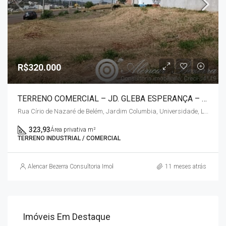
R$320.000
TERRENO COMERCIAL – JD. GLEBA ESPERANÇA – ZN OESTE / LONDRINA
Rua Círio de Nazaré de Belém, Jardim Columbia, Universidade, Londrina, Região Geográfica Imediata de Londrina, Região Geográfica Intermediária de Londrina, Paraná, Região Sul, 86056-680, Brasil
323,93
Área privativa m²
TERRENO INDUSTRIAL / COMERCIAL
Alencar Bezerra Consultoria Imobiliária
11 meses atrás
Imóveis Em Destaque